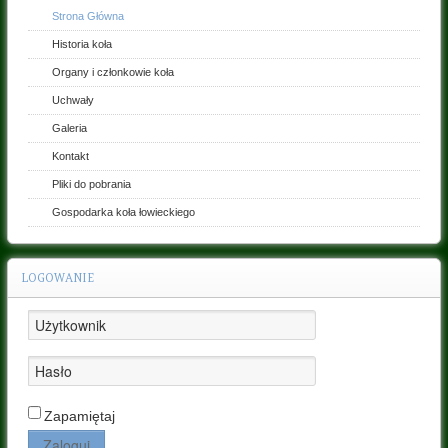
Strona Główna
Kontakt
Historia koła
Pliki
Organy i członkowie koła
do
Uchwały
pobrania
Galeria
Gospodarka
koła
Kontakt
łowieckiego
Pliki do pobrania
Gospodarka koła łowieckiego
LOGOWANIE
Zapamiętaj
Zaloguj