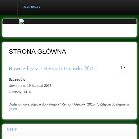
Strona Główna
Logowanie
Rejestracja
STRONA GŁÓWNA
Strona
Nowe zdjęcia - Remont Gajówki 2015 r
Główna
Szczegóły
Historia
Utworzono: 19 listopad 2015
koła
Odsłony: 1416
Organy
i
Dodano nowe zdjęcia do kategorii "Remont Gajówki 2015 r". Zdjęcia dostępne w
członkowie
galerii
koła
Uchwały
MENU
Galeria