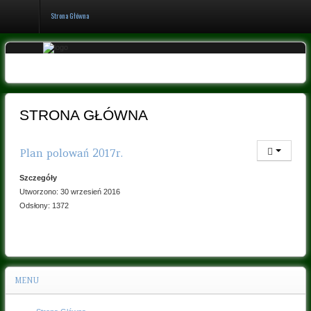
Strona Główna
Logowanie
Rejestracja
STRONA GŁÓWNA
Strona
Plan polowań 2017r.
Główna
Szczegóły
Historia
Utworzono: 30 wrzesień 2016
koła
Odsłony: 1372
Organy
i
członkowie
koła
MENU
Uchwały
Galeria