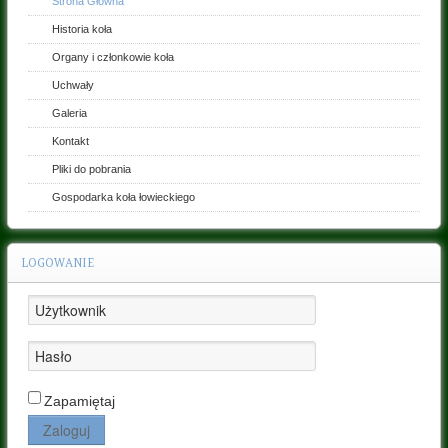
Strona Główna
Historia koła
Kontakt
Organy i członkowie koła
Pliki
Uchwały
do
pobrania
Galeria
Gospodarka
Kontakt
koła
Pliki do pobrania
łowieckiego
Gospodarka koła łowieckiego
LOGOWANIE
Zapamiętaj
Zaloguj