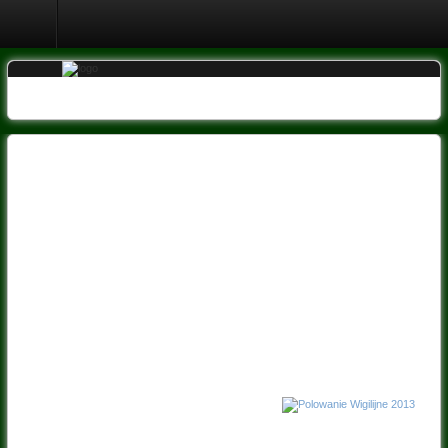
Logowanie
Rejestracja
Strona
Główna
Historia
koła
Organy
i
członkowie
koła
Uchwały
Galeria