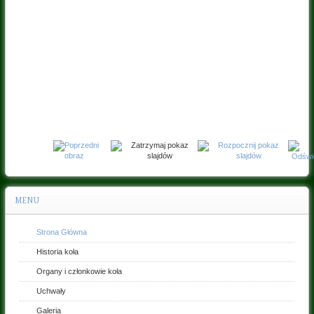
Kontakt
Pliki
do
pobrania
Gospodarka
koła
łowieckiego
MENU
Strona Główna
Historia koła
Organy i członkowie koła
Uchwały
Galeria