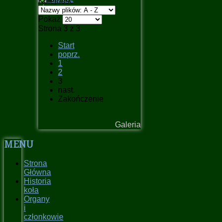
Kolejność
Pokaż
Strona 3 z 3
Start
poprz.
1
2
3
nast.
Zakończenie
Galeria
MENU
Strona
Główna
Historia
koła
Organy
i
członkowie