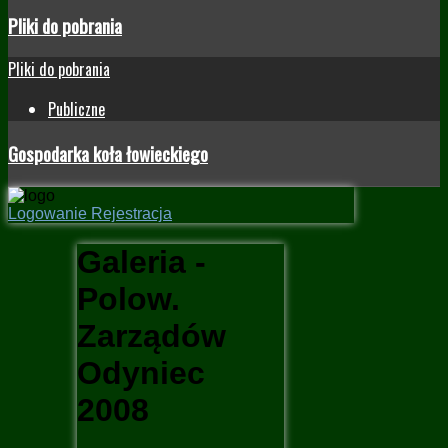
Pliki do pobrania
Pliki do pobrania
Publiczne
Gospodarka koła łowieckiego
Logowanie
Rejestracja
Galeria -
Polow.
Zarządów
Odyniec
2008