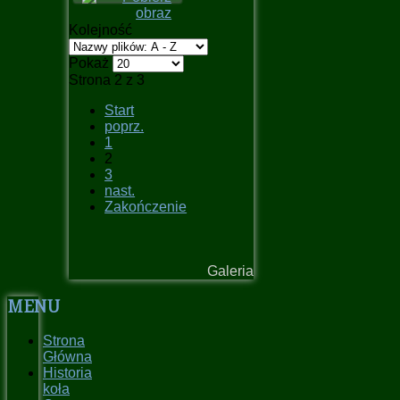
Kolejność
Pokaż
Strona 2 z 3
Start
poprz.
1
2
3
nast.
Zakończenie
Galeria
MENU
Strona
Główna
Historia
koła